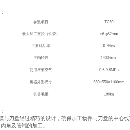
数：
参数项目
TC50
最大加工直径（铁管）
φ
6-
φ
52mm
主要机功率
0.75kw
主轴转速
1400r/min
使用压缩空气
0.6-0.8MPa
机器外形尺寸
650×550×1100mm
机器毛重
180kg
点：
模与刀盘经过精巧的设计，确保加工物件与刀盘的中心线
，内角及管端的加工。