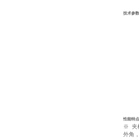
技术参
性能特
※
夹
外角